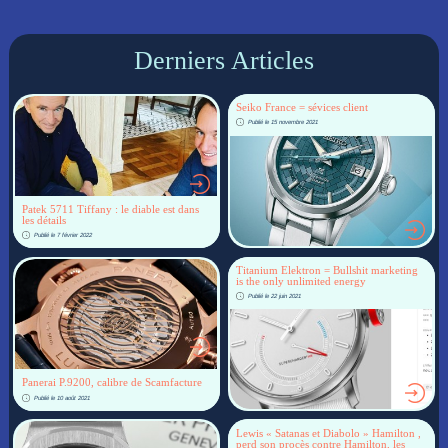
Derniers Articles
Seiko France = sévices client
Publié le 15 novembre 2021
Patek 5711 Tiffany : le diable est dans
les détails
Publié le 7 février 2022
Titanium Elektron = Bullshit marketing
is the only unlimited energy
Publié le 22 juin 2021
Panerai P.9200, calibre de Scamfacture
Publié le 10 août 2021
Lewis « Satanas et Diabolo » Hamilton ,
perd son procès contre Hamilton, les