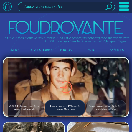
" On a quand même le droit, même si on est clochard, on peut arriver à mettre de côté
1500€, pour se payer le rêve de sa vie..."
Jacques Séguéla
NEWS
REVUES HORLO
PHOTOS
AUTO
ANALYSES
Goliath Richemont, tente de se
Panerai : quand la RTS tente de
Information exclusive : la fin de la
payer David Augarde
flinguer Mike Horn
spéculation sur Rolex