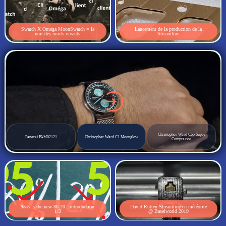
Swatch X Oméga MoonSwatch = la
Lancement de la production de la
nuit des morts-vivants
Streamline
Christopher Ward C65 Super
Panerai PAM02121
Christopher Ward C1 Moonglow
Compressor
95-5 is the new 80-20 : introduction
David Rutten Streamline en météorite
1/3
@ Baselworld 2019