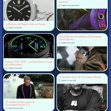
montres
Publié le 26 novembre 2020
Collection de Patek volée en Suisse
Publié le 27 mai 2021
David Rutten Streamline @ European
Space Agency
Publié le 8 avril 2020
Panerai WW 2020 : confiné dans la fosse
des Mariannes
Publié le 10 mai 2020
12 montres pour la Coronapocalypse
Publié le 12 mars 2020
12 autres montres pour la
Coronapocalypse 2/3
Publié le 20 mars 2020