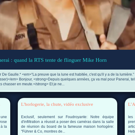
erai : quand la RTS tente de flinguer Mike Horn
uer De Gaulle.* <em>“La preuve que la lune est habitée, c'est qu'il y a de la lumière.
bosser)</em> Bonjour, <strong>Depuis quelques années, ça va mal pour Panerai, tel
s chasser en meute.</strong> Et je ne...
s
L'horlogerie, la chute, vidéo exclusive
L’A
t une
Exclusif, seulement sur Foudroyante: Notre équipe
les
 rose
d'infiltration a réussit a poser des caméras dans la salle
pre
 à la
de réunion du board de la fameuse maison horlogère:
art
"Führer & Co, montres de...
Hebd