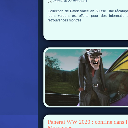
Publié le 27 mai 2021
Collection de Patek volée en Suisse Une récom
leurs valeurs est offerte pour des information
retrouver ces montres.
Panerai WW 2020 : confiné dans l
Mariannes