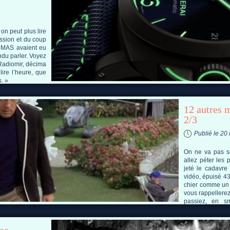
on peut plus lire
ession et du coup
 MAS avaient eu
ndu parler. Voyez
Radiomir, décima
lire l’heure, que
s. »
12 autres 
2/3
Publié le 20
On ne va pas se
allez péter les
jeté le cadavre
vidéo, épuisé 43
chier comme un
vous rappellerez,
passiez, en s
d’Enghien ou de
200 balles sur le.