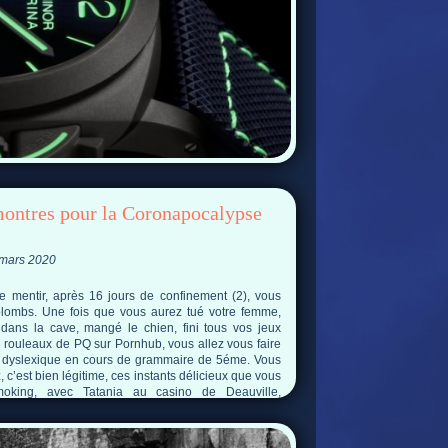
montres pour la Coronapocalypse
 mars 2020
 mentir, après 16 jours de confinement (2), vous
 plombs. Une fois que vous aurez tué votre femme,
 dans la cave, mangé le chien, fini tous vos jeux
 rouleaux de PQ sur Pornhub, vous allez vous faire
 dyslexique en cours de grammaire de 5éme. Vous
 c’est bien légitime, ces instants délicieux que vous
moking, avec Tatania au casino de Deauville,
 Divonne, jetant nonchalamment des plaquettes de
..