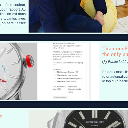
la même couleur,
ucun rapport. Au
iles, on est dans
ces tocantes avec
 on serait assez
Titanium E
the only u
Publié le 22 
En deux mots, il
rotor automatiqu
le top du pinac
e