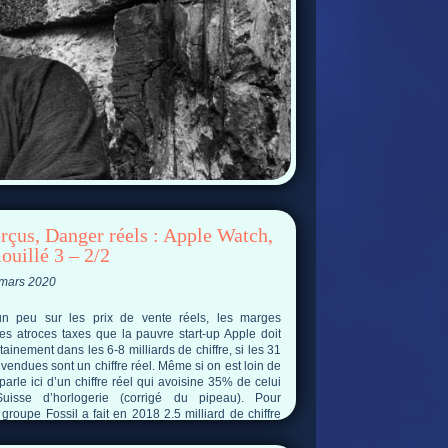
rçus, Danger réels : Apple Watch,
ouillé 3 – 2/2
 mars 2020
n peu sur les prix de vente réels, les marges
 les atroces taxes que la pauvre start-up Apple doit
tainement dans les 6-8 milliards de chiffre, si les 31
 vendues sont un chiffre réel. Même si on est loin de
parle ici d’un chiffre réel qui avoisine 35% de celui
uisse d’horlogerie (corrigé du pipeau). Pour
groupe Fossil a fait en 2018 2.5 milliard de chiffre
millions de tocantes vendues.