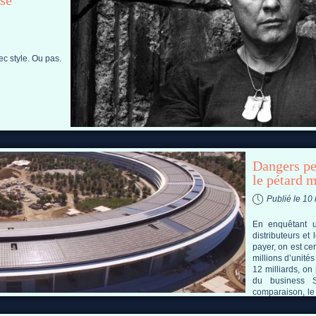
se
c style. Ou pas.
Dangers pe
le pétard m
Publié le 10
En enquêtant u
distributeurs et
payer, on est cer
millions d’unités
12 milliards, on 
du business S
comparaison, le 
pour environ 20 