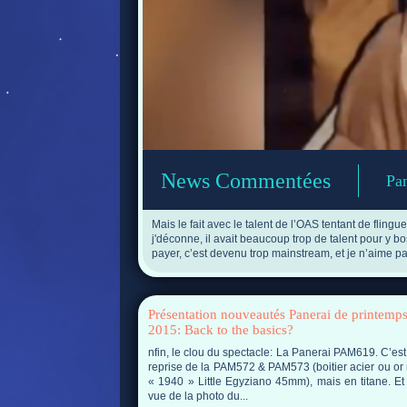
News Commentées
Pan
Erwan Grey, photographe de
Mais le fait avec le talent de l’OAS tentant de fling
j'déconne, il avait beaucoup trop de talent pour y 
payer, c’est devenu trop mainstream, et je n’aime pa
Présentation nouveautés Panerai de printemp
2015: Back to the basics?
nfin, le clou du spectacle: La Panerai PAM619. C’es
reprise de la PAM572 & PAM573 (boitier acier ou or
« 1940 » Little Egyziano 45mm), mais en titane. Et
vue de la photo du...