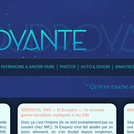
PATRIMOINE & SAVOIR-FAIRE
PHOTOS
AUTO & DIVERS
ANALYSE
" Ça m'en touche une
SIHH2016, IWC « St Exupery » : la seconde
Réh
guerre mondiale expliquée à ma fille
tite
Donc ça c’est l’histoire (ils ne sont probablement pas au
Ség
es),
courant chez IWC). St Exupery s'est fait abattre par un
une
69€,
avion allemand, on s’en doutait depuis longtemps,
fam