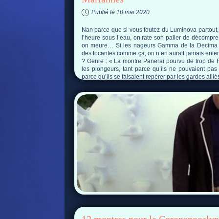
Publié le 10 mai 2020
Nan parce que si vous foutez du Luminova partout, 
l’heure sous l’eau, on rate son palier de décompr
on meure… Si les nageurs Gamma de la Decima
des tocantes comme ça, on n’en aurait jamais ente
? Genre : « La montre Panerai pourvu de trop de 
les plongeurs, tant parce qu’ils ne pouvaient pas 
parce qu’ils se faisaient repérer par les gardes allié