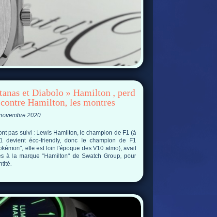
tanas et Diabolo » Hamilton , perd
 contre Hamilton, les montres
6 novembre 2020
ont pas suivi : Lewis Hamilton, le champion de F1 (à
F1 devient éco-friendly, donc le champion de F1
kémon", elle est loin l'époque des V10 atmo), avait
ès à la marque "Hamilton" de Swatch Group, pour
tité.