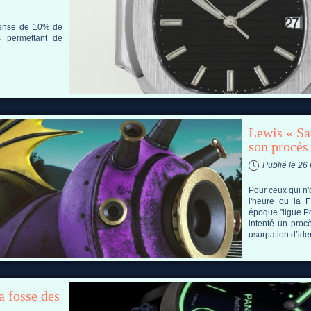
pense de 10% de
s permettant de
Lewis « Sa
son procès
Publié le 2
Pour ceux qui n'
l'heure ou la 
époque "ligue Po
intenté un proc
usurpation d’iden
a fosse des