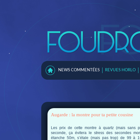
NEWS COMMENTÉES
REVUES HORLO
Augarde : la montre pour ta petite cousine
Les prix de cette montre à quartz (mais sans pe
seconde, ça évitera le stress des secondes mort
étanche 50m, s’étale (mais pas trop) de 99 à 1