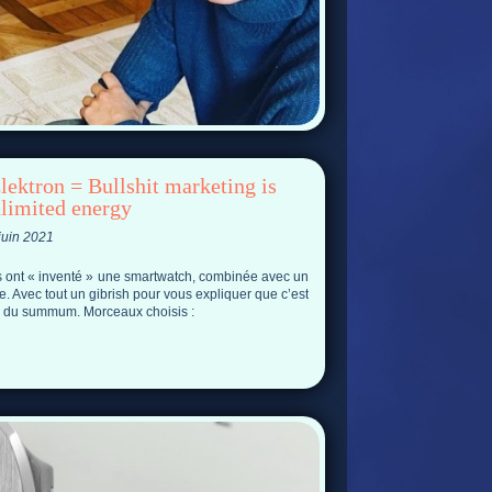
lektron = Bullshit marketing is
nlimited energy
juin 2021
s ont « inventé » une smartwatch, combinée avec un
e. Avec tout un gibrish pour vous expliquer que c’est
le du summum. Morceaux choisis :