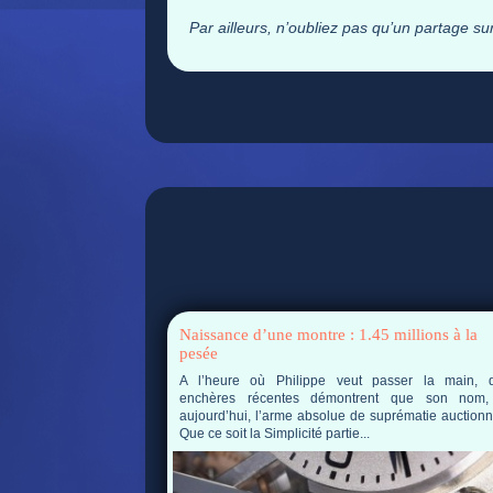
Par ailleurs, n’oubliez pas qu’un partage s
Naissance d’une montre : 1.45 millions à la
pesée
A l’heure où Philippe veut passer la main, 
enchères récentes démontrent que son nom,
aujourd’hui, l’arme absolue de suprématie auctionn
Que ce soit la Simplicité partie...