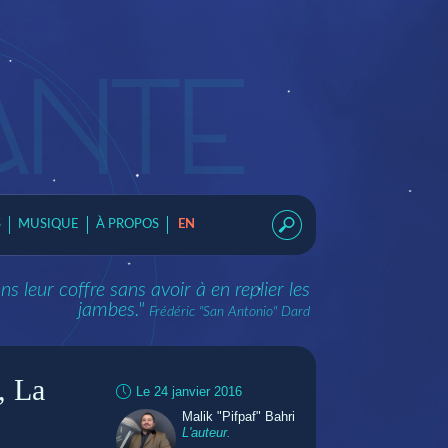
S
MUSIQUE
À PROPOS
EN
 leur coffre sans avoir à en replier les
jambes."
Frédéric "San Antonio" Dard
, La
Le 24 janvier 2016
Malik "Pifpaf" Bahri
L'auteur.