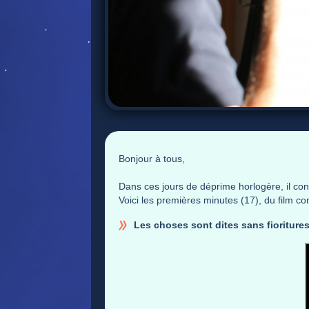
Bonjour à tous,
Dans ces jours de déprime horlogère, il cont
Voici les premières minutes (17), du film 
Les choses sont dites sans fioritures