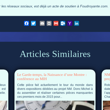
ur les réseaux sociaux, est déjà un acte de soutien à Foudroyante.com.
Facebook
Twitter
Email
Print
Gmail
Outlook.com
Yahoo
LinkedIn
Mail
Articles Similaires
Le Garde-temps, la Naissance d’une Montre :
NM,
conférence au MIH
pro
deux
Cette pièce fait actuellement le tour du monde dans
Robe
 est
divers expositions dédiées au projet NM. Donc Michel à
dat
elle.
du assembler et réaliser certaines pièces manquantes
l’ap
ces premiers mois de 2015 pour...
Char