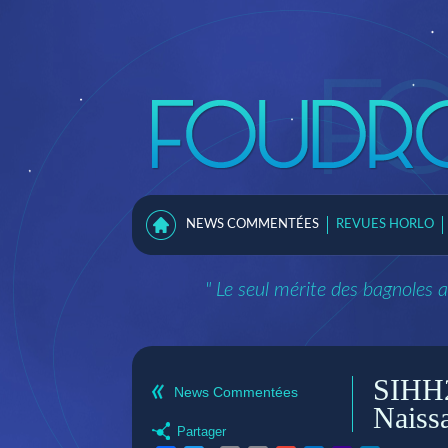
NEWS COMMENTÉES
REVUES HORLO
" Le seul mérite des bagnoles a
SIHH20
News Commentées
Naiss
Partager