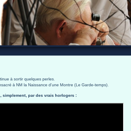
inue à sortir quelques perles.
consacré à NM la Naissance d’une Montre (Le Garde-temps).
, simplement, par des vrais horlogers :