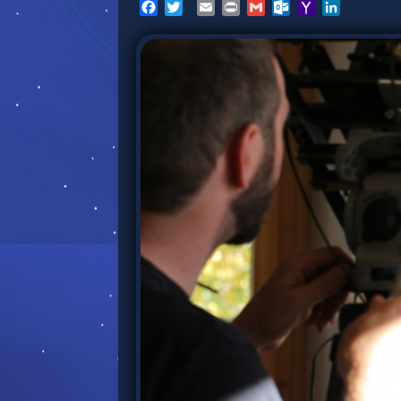
Facebook
Twitter
Email
Print
Gmail
Outlook.com
Yahoo
LinkedIn
Mail