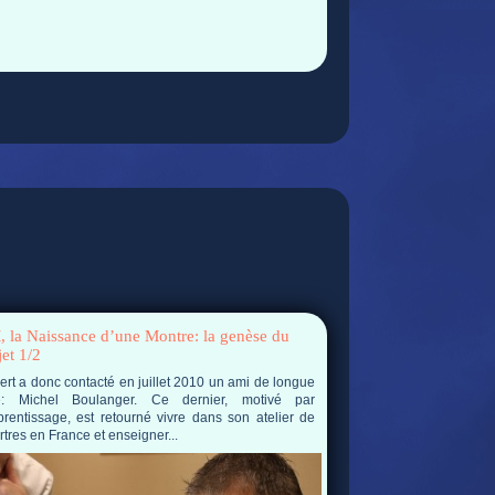
 la Naissance d’une Montre: la genèse du
jet 1/2
rt a donc contacté en juillet 2010 un ami de longue
e: Michel Boulanger. Ce dernier, motivé par
prentissage, est retourné vivre dans son atelier de
tres en France et enseigner...