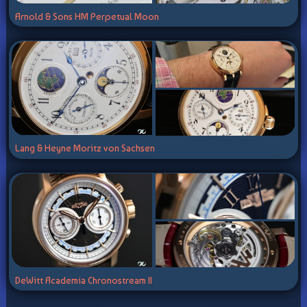
Arnold & Sons HM Perpetual Moon
Lang & Heyne Moritz von Sachsen
DeWitt Academia Chronostream II