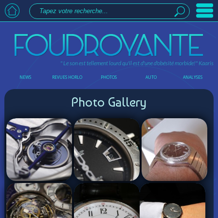
" Le son est tellement lourd qu'il est d'une d'obésité morbide!"
Kaaris
NEWS
REVUES HORLO
PHOTOS
AUTO
ANALYSES
Photo Gallery