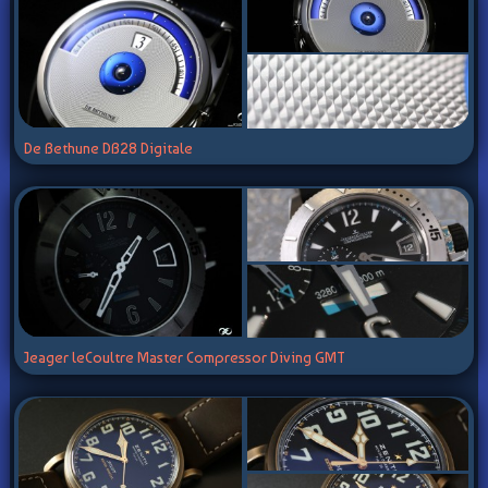
De Bethune DB28 Digitale
Jeager leCoultre Master Compressor Diving GMT