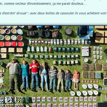
ier, comme vecteur d’investissement, ça me parait douteux…
s d’estrèm’ drouat’ : avec deux boîtes de cassoulet ils vous achètent vot