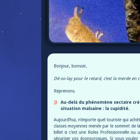
Bonjour, bonsoir,
Dé-so-lay pour le retard, c’est la merde en
Reprenons.
Au-delà du phénomène sectaire créé 
situation malsaine : la cupidité.
Aujourd’hui, n’importe quel touriste qui achèt
classes moyennes menée par le sommet de la 
billet si c’est une Rolex Professionnelle o
sécuriser vos éconocroques. Si vous voulez 