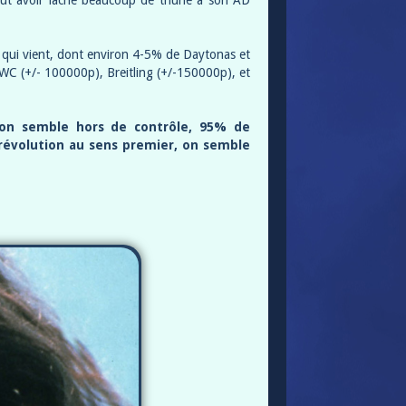
faut avoir lâché beaucoup de thune à son AD
 qui vient, dont environ 4-5% de Daytonas et
IWC (+/- 100000p), Breitling (+/-150000p), et
tion semble hors de contrôle, 95% de
e révolution au sens premier, on semble