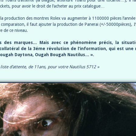
ns 10ans d’attente (la blague, attendre 10ans pour une tocante…), il 
ckets, pour avoir le droit de l’acheter au prix catalogue…
 la production des montres Rolex va augmenter à 1100000 pièces l’année
 comparaison, il faut ajouter la production de Panerai (+/-50000pièces), 
e de ce niveau.
nts des marques… Mais avec ce phénomène précis, la situa
collatéral de la 3éme révolution de l’information, qui est un
 Bougah Daytona, Ougah Bougah Nautilus… ».
liste d’attente, de 11ans, pour votre Nautilus 5712 »