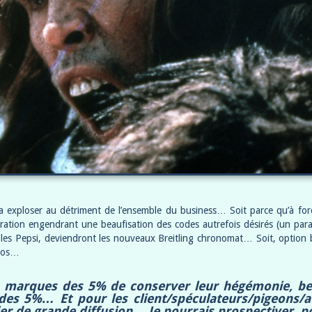
e va exploser au détriment de l’ensemble du business… Soit parce qu’à fo
uration engendrant une beaufisation des codes autrefois désirés (un par
i, les Pepsi, deviendront les nouveaux Breitling chronomat… Soit, option b
haos…
s marques des 5% de conserver leur hégémonie, beau
des 5%… Et pour les client/spéculateurs/pigeons/av
er de grande diffusion… Je pourrais prospectiver, po