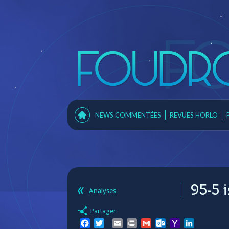
NEWS COMMENTÉES
REVUES HORLO
95-5 
Analyses
Partager
Facebook
Twitter
Email
Print
Gmail
Outlook.com
Yahoo
LinkedIn