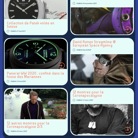
Publié le 26 novembre 2020
Collection de Patek volée en
Suisse
Publié le 27 mai 2021
David Rutten Streamline @
European Space Agency
Publié le 8 avril 2020
Panerai WW 2020 : confiné dans la
fosse des Mariannes
Publié le 10 mai 2020
12 montres pour la
Coronapocalypse
Publié le 12 mars 2020
12 autres montres pour la
Coronapocalypse 2/3
Publié le 20 mars 2020