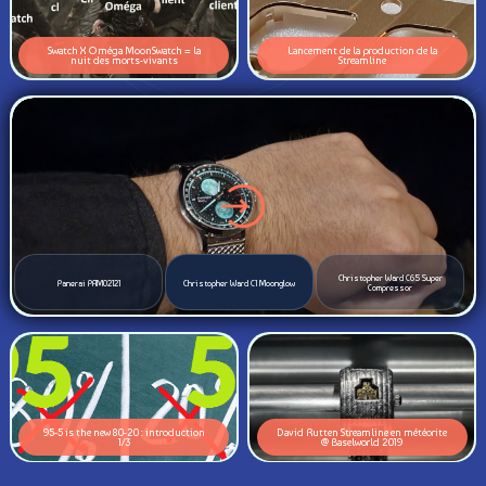
Swatch X Oméga MoonSwatch = la
Lancement de la production de la
nuit des morts-vivants
Streamline
Christopher Ward C65 Super
Panerai PAM02121
Christopher Ward C1 Moonglow
Compressor
95-5 is the new 80-20 : introduction
David Rutten Streamline en météorite
1/3
@ Baselworld 2019