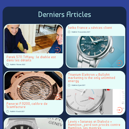
Derniers Articles
Seiko France = sévices client
Publié le 15 novembre 2021
Patek 5711 Tiffany : le diable est
dans les détails
Publié le 7 février 2022
Titanium Elektron = Bullshit
marketing is the only unlimited
energy
Publié le 22 juin 2021
Panerai P.9200, calibre de
Scamfacture
Publié le 10 août 2021
Lewis « Satanas et Diabolo »
Hamilton , perd son procès contre
Hamilton, les montres