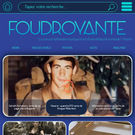
" Le son est tellement lourd qu'il est d'une d'obésité morbide!"
Kaaris
NEWS
REVUES HORLO
PHOTOS
AUTO
ANALYSES
Goliath Richemont, tente de se
Panerai : quand la RTS tente de
Information exclusive : la fin de
payer David Augarde
flinguer Mike Horn
la spéculation sur Rolex