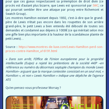
pour que ces gueux respectassent sa préemption de droit divin (ce
procès est d’autant plus bizarre, que Lewis est sponsorisé par
IWC
; ce
qui pourrait sembler être une attaque par proxy entre Richemont et
Swatch Group) .
Les montres Hamilton existant depuis 1892, c’est-à-dire que le grand-
père de Lewis n’était pas encore dans les roupettes de son arrière
grand-père, le petit Lewis a bien entendu été débouté de toutes ses
demandes et condamné aux dépens à 1000€ (ce qui méritait selon moi
une gifle bien plus importante à la hauteur de la scandaleuse plainte de
petit Lewis)…
Source :
https://www.montres-de-luxe.com/Lewis-Hamilton-perd-son-
proces-contre-Hamilton_a16191.html
« Dans son arrêt, l’Office de l’Union européenne pour la propriété
intellectuelle (Euipo) a rejeté les prétentions de la société 44IP –en
référence au numéro du désormais septuple champion du monde Lewis
Hamilton– arguant que la marque contestée consistait en un seul mot, «
Hamilton », et non « Lewis Hamilton » indique une dépêche de l’agence
ATS
Qu’en pensez-vous professeur Morsay ?