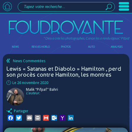
" Dieu a crée les photographes, Canon les a rendu égaux."
Pifpaf
NEWS
REVUES HORLO
PHOTOS
AUTO
ANALYSES
News Commentées
Lewis « Satanas et Diabolo » Hamilton , perd
son procès contre Hamilton, les montres
Le 26 novembre 2020
Malik "Pifpaf" Bahri
L'auteur.
Partager
Facebook
Twitter
Email
Print
Gmail
Outlook.com
Yahoo
LinkedIn
Mail