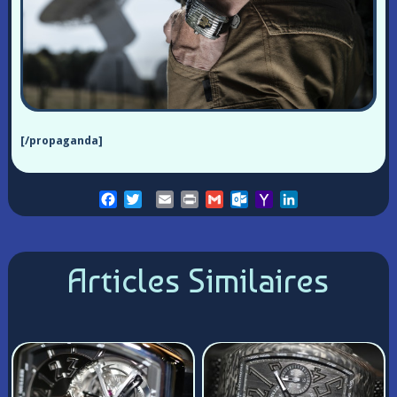
[/propaganda]
Facebook
Twitter
Email
Print
Gmail
Outlook.com
Yahoo
LinkedIn
Mail
Articles Similaires