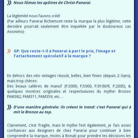
Nous fûmes les apôtres de Christ-Panerai.
La légitimité nous l’avons créé!
(Par ailleurs Panerai Richemont reste la marque la plus légitime, cette
dernière pourrait seulement être inquiétée par le douloureux cas
Anonimo)
GP: Que reste-t-il à Panerai à part le prix, l’image et
l’attachement spéculatif à la marque ?
En dehors des néo vintages réussit, belles, bien finies (depuis 2-3ans),
mais trop chères:
Des beaux calibres de manuf (P.3000, P.5000, P.9100/R, P.2005), &
quelques montres originales et respectueuses du mythe: Bronzo
PAM382, PAM311, PAM359, etc…
D’une manière générale: ils créent le trend: c’est Panerai qui à
mit le Bronze au top.
Clairement, c’est fragile, mais le mythe l’est également, je fais assez
confiances aux designers de chez Panerai pour continuer à bien
comprendre la marque, moins à Bonati pour prendre les décisions les