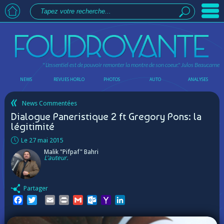
" L'essentiel est de pouvoir remonter la montre de son coeur."
Julos Beaucarne
NEWS
REVUES HORLO
PHOTOS
AUTO
ANALYSES
News Commentées
Dialogue Paneristique 2 ft Gregory Pons: la
légitimité
Le 27 mai 2015
Malik "Pifpaf" Bahri
L'auteur.
Partager
Facebook
Twitter
Email
Print
Gmail
Outlook.com
Yahoo
LinkedIn
Mail