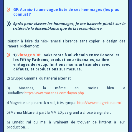
GP: Aurais-tu une vague liste de ces hommages (les plus
connus) ?
Après pour classer les hommages, je me baserais plutôt sur le
critère de la dissemblance que de la ressemblance.
Réussir à faire du néo-Panerai Florence sans copier le design des
Panerai Richemont:
1)
Vintage VDB
: looks roots à mi-chemin entre Panerai et
les Fifthy Fathoms, production artisanales, calibre
vintages de récup, finitions mains artisanales avec
défauts, et productions sur mesure.
2) Gruppo Gamma: du Panerai alternati
3) Maranez, la même en moins bien à
300balles:
http://www.maranez.com/layan.php
4 Magrette, un peu rock n roll, très sympa:
http://www.magrette.com/
5) Marina Miltare: à part la MM 20 pas grand à chose à signaler.
6) Ennebi: j’ai du mal à vraiment de trouver de l’intérèt à leur
production…