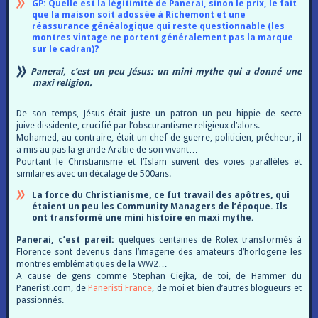
GP: Quelle est la légitimité de Panerai, sinon le prix, le fait
que la maison soit adossée à Richemont et une
réassurance généalogique qui reste questionnable (les
montres vintage ne portent généralement pas la marque
sur le cadran)?
Panerai, c’est un peu Jésus: un mini mythe qui a donné une
maxi religion.
De son temps, Jésus était juste un patron un peu hippie de secte
juive dissidente, crucifié par l’obscurantisme religieux d’alors.
Mohamed, au contraire, était un chef de guerre, politicien, prêcheur, il
a mis au pas la grande Arabie de son vivant…
Pourtant le Christianisme et l’Islam suivent des voies parallèles et
similaires avec un décalage de 500ans.
La force du Christianisme, ce fut travail des apôtres, qui
étaient un peu les Community Managers de l’époque. Ils
ont transformé une mini histoire en maxi mythe.
Panerai, c’est pareil:
quelques centaines de Rolex transformés à
Florence sont devenus dans l’imagerie des amateurs d’horlogerie les
montres emblématiques de la WW2…
A cause de gens comme Stephan Ciejka, de toi, de Hammer du
Paneristi.com, de
Paneristi France
, de moi et bien d’autres blogueurs et
passionnés.