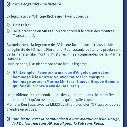
Ceci a engendré une histoire.
La légitimité de l’Officine
Richemont
vient donc de:
L’histoire.
De la présence en
Suisse
(ou était produit le cœur des montres
Transalpines).
Factuellement, la légitimité de l’Officine Richemont est plus faible que
la légitimité de l’Officine Florentine. Pour autant, les Italiens produisant
de la Panerai like n’ont ni l’histoire, ni les commandes de la Marine
Italienne.
Dans ce sens, l’OP Richemont reste la plus légitime.
GP: Exemple : Panerai (la marque d’Angelo), qui est un
hommage à la Rolex 6152, avec toutes les marques
hommage autour (Marina Militare, Ennebi, Gruppo Gamma
qui fait du bronze à 600 dollars, etc.).
Le problème de reprendre un design connu sans le modifier un
minimum, c’est qu’on ne sera jamais qu’une pâle copie.
Même si Ken Sato, avec sa MM20 avait fait trembler l’OP au point de se
prendre un procès.
Une icône, c’est la combinaison d’une Marque et d’un Design,
la RO n’est rien sans AP, pareil pour la Sub sans Rolex.