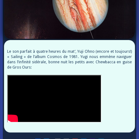
Le son parfait à quatre heures du mat’, Yuji Ohno (encore et toujours!)
« Sailing » de l’album Cosmos de 1981. Yugi nous emmène naviguer
dans l’infinité sidérale, bonne nuit les petits avec Chewbacca en guise
de Gros Ours: