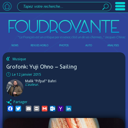
" Le Français est un critique par essence, c'est un de ses charmes..."
Jacques Chirac
NEWS
REVUES HORLO
PHOTOS
AUTO
ANALYSES
Musique
Grofonk: Yuji Ohno – Sailing
Le 12 janvier 2015
Malik "Pifpaf" Bahri
L'auteur.
Partager
Facebook
Twitter
Email
Print
Gmail
Outlook.com
Yahoo
LinkedIn
Mail