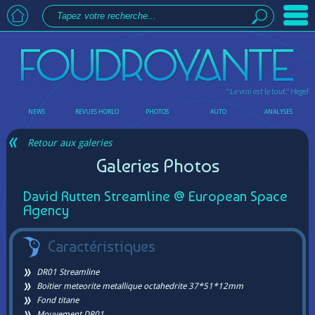
" Le vrai est le tout."
Hegel
NEWS
REVUES HORLO
PHOTOS
AUTO
ANALYSES
Retour aux galeries
Galeries Photos
David Rutten Streamline @ European Space
Agency
Caractéristiques
DR01 Streamline
Boitier meteorite metallique octahedrite 37*51*12mm
Fond titane
Mouvement DR01