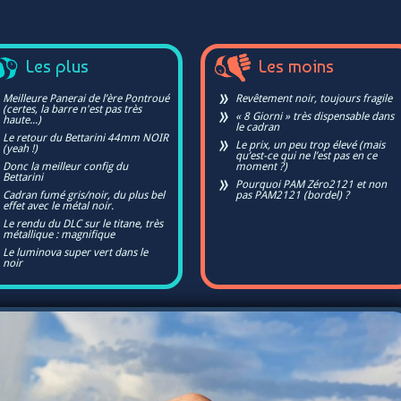
Les plus
Les moins
Meilleure Panerai de l’ère Pontroué
Revêtement noir, toujours fragile
(certes, la barre n'est pas très
« 8 Giorni » très dispensable dans
haute...)
le cadran
Le retour du Bettarini 44mm NOIR
Le prix, un peu trop élevé (mais
(yeah !)
qu’est-ce qui ne l’est pas en ce
Donc la meilleur config du
moment ?)
Bettarini
Pourquoi PAM Zéro2121 et non
Cadran fumé gris/noir, du plus bel
pas PAM2121 (bordel) ?
effet avec le métal noir.
Le rendu du DLC sur le titane, très
métallique : magnifique
Le luminova super vert dans le
noir