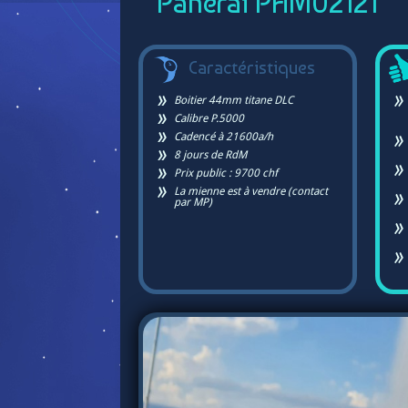
Panerai PAM02121
Caractéristiques
Boitier 44mm titane DLC
Calibre P.5000
Cadencé à 21600a/h
8 jours de RdM
Prix public : 9700 chf
La mienne est à vendre (contact
par MP)