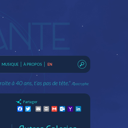
MUSIQUE
À PROPOS
EN
roite à 40 ans, t’as pas de tête."
Apocryphe
Partager
Facebook
Twitter
Email
Print
Gmail
Outlook.com
Yahoo
LinkedIn
Mail