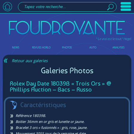
" Le vrai est le tout."
Hegel
NEWS
REVUES HORLO
PHOTOS
AUTO
ANALYSES
Retour aux galeries
Galeries Photos
Rolex Day Date 18039B « Trois Ors » @
Phillips Auction – Bacs – Russo
Caractéristiques
Référence 18039B.
Boitier 36mm en or gris et lunette or jaune.
Bracelet 3 ors « fusionnés » : gris, rose, jaune.
Mouvement 3055 jour de la semaine et date.