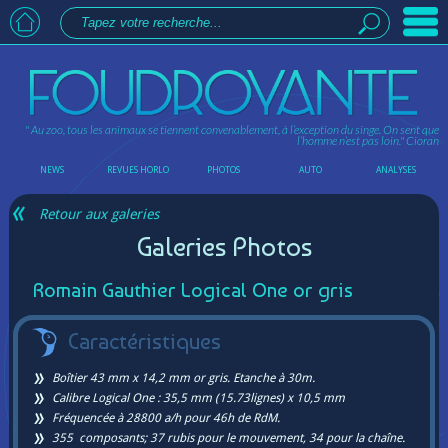
" Au zoo, tous les animaux se tiennent convenablement, à l’exception du singe. On sent que
l’homme n’est pas loin."
Cioran
NEWS
REVUES HORLO
PHOTOS
AUTO
ANALYSES
Retour aux galeries
Galeries Photos
Romain Gauthier Logical One or gris
Caractéristiques
Boîtier 43 mm x 14,2 mm or gris. Etanche à 30m.
Calibre Logical One : 35,5 mm (15.73lignes) x 10,5 mm
Fréquencée à 28800 a/h pour 46h de RdM.
355 composants; 37 rubis pour le mouvement, 34 pour la chaîne.