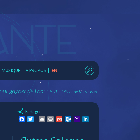
MUSIQUE
À PROPOS
EN
pour gagner de l'honneur."
Olivier de Kersauson
Partager
Facebook
Twitter
Email
Print
Gmail
Outlook.com
Yahoo
LinkedIn
Mail