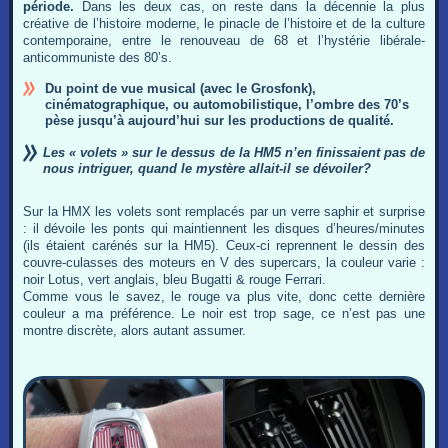
période.
Dans les deux cas, on reste dans la décennie la plus
créative de l’histoire moderne, le pinacle de l’histoire et de la culture
contemporaine, entre le renouveau de 68 et l’hystérie libérale-
anticommuniste des 80’s.
Du point de vue musical (avec le Grosfonk),
cinématographique, ou automobilistique, l’ombre des 70’s
pèse jusqu’à aujourd’hui sur les productions de qualité.
Les « volets » sur le dessus de la HM5 n’en finissaient pas de
nous intriguer, quand le mystère allait-il se dévoiler?
Sur la HMX les volets sont remplacés par un verre saphir et surprise
: il dévoile les ponts qui maintiennent les disques d’heures/minutes
(ils étaient carénés sur la HM5). Ceux-ci reprennent le dessin des
couvre-culasses des moteurs en V des supercars, la couleur varie :
noir Lotus, vert anglais, bleu Bugatti & rouge Ferrari.
Comme vous le savez, le rouge va plus vite, donc cette dernière
couleur a ma préférence. Le noir est trop sage, ce n’est pas une
montre discrète, alors autant assumer.