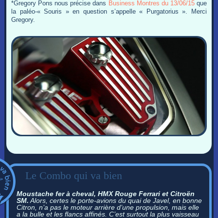
*Gregory Pons nous précise dans
Business Montres du 13/06/15
que
la paléo-« Souris » en question s’appelle « Purgatorius ». Merci
Gregory.
Le Combo qui va bien
Moustache fer à cheval, HMX Rouge Ferrari et Citroën
SM.
Alors, certes le porte-avions du quai de Javel, en bonne
Citron, n’a pas le moteur arrière d’une propulsion, mais elle
a la bulle et les flancs affinés. C’est surtout la plus vaisseau