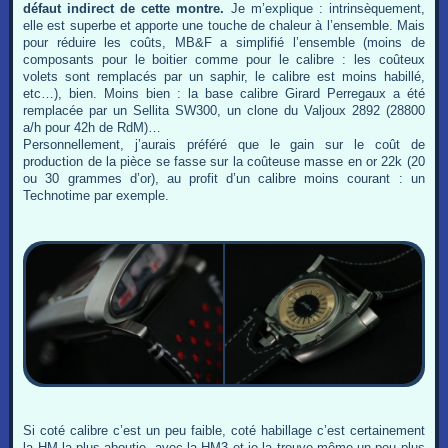
défaut indirect de cette montre.
Je m’explique : intrinsèquement,
elle est superbe et apporte une touche de chaleur à l’ensemble. Mais
pour réduire les coûts, MB&F a simplifié l’ensemble (moins de
composants pour le boitier comme pour le calibre : les coûteux
volets sont remplacés par un saphir, le calibre est moins habillé,
etc…), bien. Moins bien : la base calibre Girard Perregaux a été
remplacée par un Sellita SW300, un clone du Valjoux 2892 (28800
a/h pour 42h de RdM)…
Personnellement, j’aurais préféré que le gain sur le coût de
production de la pièce se fasse sur la coûteuse masse en or 22k (20
ou 30 grammes d’or), au profit d’un calibre moins courant : un
Technotime par exemple.
Si coté calibre c’est un peu faible, coté habillage c’est certainement
la HM la plus aboutie, avec la HM3 et je la trouve même un peu plus