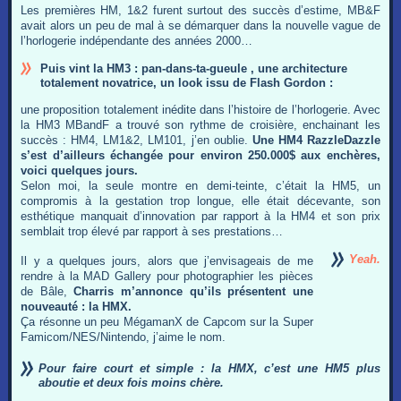
Les premières HM, 1&2 furent surtout des succès d’estime, MB&F
avait alors un peu de mal à se démarquer dans la nouvelle vague de
l’horlogerie indépendante des années 2000…
Puis vint la HM3 : pan-dans-ta-gueule , une architecture
totalement novatrice, un look issu de Flash Gordon :
une proposition totalement inédite dans l’histoire de l’horlogerie. Avec
la HM3 MBandF a trouvé son rythme de croisière, enchainant les
succès : HM4, LM1&2, LM101, j’en oublie.
Une HM4 RazzleDazzle
s’est d’ailleurs échangée pour environ 250.000$ aux enchères,
voici quelques jours.
Selon moi, la seule montre en demi-teinte, c’était la HM5, un
compromis à la gestation trop longue, elle était décevante, son
esthétique manquait d’innovation par rapport à la HM4 et son prix
semblait trop élevé par rapport à ses prestations…
Yeah.
Il y a quelques jours, alors que j’envisageais de me
rendre à la MAD Gallery pour photographier les pièces
de Bâle,
Charris m’annonce qu’ils présentent une
nouveauté : la HMX.
Ça résonne un peu MégamanX de Capcom sur la Super
Famicom/NES/Nintendo, j’aime le nom.
Pour faire court et simple : la HMX, c’est une HM5 plus
aboutie et deux fois moins chère.