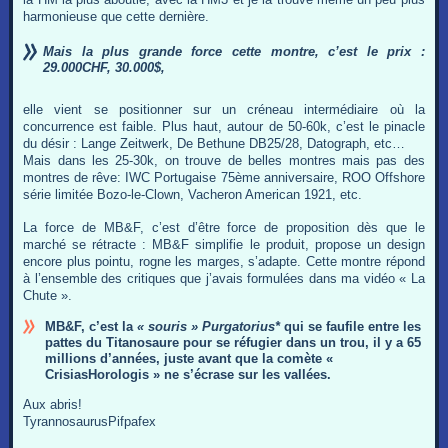
harmonieuse que cette dernière.
Mais la plus grande force cette montre, c’est le prix :
29.000CHF, 30.000$,
elle vient se positionner sur un créneau intermédiaire où la
concurrence est faible. Plus haut, autour de 50-60k, c’est le pinacle
du désir : Lange Zeitwerk, De Bethune DB25/28, Datograph, etc…
Mais dans les 25-30k, on trouve de belles montres mais pas des
montres de rêve: IWC Portugaise 75ème anniversaire, ROO Offshore
série limitée Bozo-le-Clown, Vacheron American 1921, etc.
La force de MB&F, c’est d’être force de proposition dès que le
marché se rétracte : MB&F simplifie le produit, propose un design
encore plus pointu, rogne les marges, s’adapte. Cette montre répond
à l’ensemble des critiques que j’avais formulées dans ma vidéo « La
Chute ».
MB&F, c’est la
« souris » Purgatorius*
qui se faufile entre les
pattes du Titanosaure pour se réfugier dans un trou, il y a 65
millions d’années, juste avant que la comète «
CrisiasHorologis » ne s’écrase sur les vallées.
Aux abris!
TyrannosaurusPifpafex