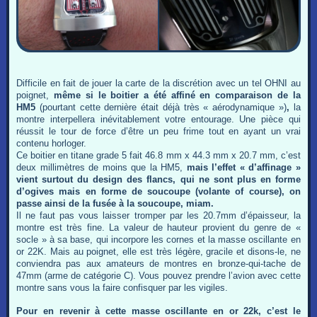
Difficile en fait de jouer la carte de la discrétion avec un tel OHNI au
poignet,
même si le boitier a été affiné en comparaison de la
HM5
(pourtant cette dernière était déjà très « aérodynamique »)
,
la
montre interpellera inévitablement votre entourage. Une pièce qui
réussit le tour de force d’être un peu frime tout en ayant un vrai
contenu horloger.
Ce boitier en titane grade 5 fait 46.8 mm x 44.3 mm x 20.7 mm, c’est
deux millimètres de moins que la HM5,
mais l’effet « d’affinage »
vient surtout du design des flancs, qui ne sont plus en forme
d’ogives mais en forme de soucoupe (volante of course), on
passe ainsi de la fusée à la soucoupe, miam.
Il ne faut pas vous laisser tromper par les 20.7mm d’épaisseur, la
montre est très fine. La valeur de hauteur provient du genre de «
socle » à sa base, qui incorpore les cornes et la masse oscillante en
or 22K. Mais au poignet, elle est très légère, gracile et disons-le, ne
conviendra pas aux amateurs de montres en bronze-qui-tache de
47mm (arme de catégorie C). Vous pouvez prendre l’avion avec cette
montre sans vous la faire confisquer par les vigiles.
Pour en revenir à cette masse oscillante en or 22k, c’est le