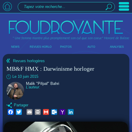
" Une femme montre plus promptement son cul que son coeur."
Honoré de Balzac
NEWS
REVUES HORLO
PHOTOS
AUTO
ANALYSES
Revues horlogères
MB&F HMX : Darwinisme horloger
Le 10 juin 2015
Malik "Pifpaf" Bahri
L'auteur.
Partager
Facebook
Twitter
Email
Print
Gmail
Outlook.com
Yahoo
LinkedIn
Mail