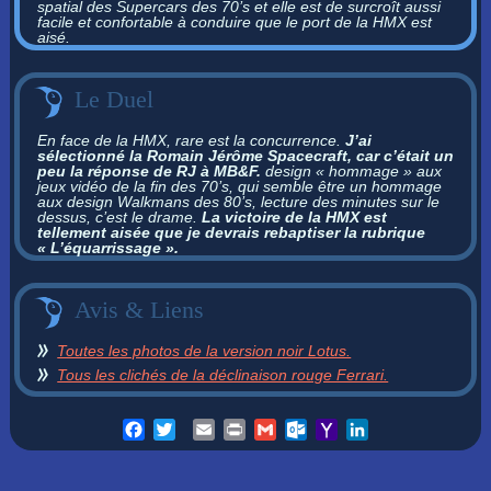
spatial des Supercars des 70’s et elle est de surcroît aussi
facile et confortable à conduire que le port de la HMX est
aisé.
Le Duel
En face de la HMX, rare est la concurrence.
J’ai
sélectionné la Romain Jérôme Spacecraft, car c’était un
peu la réponse de RJ à MB&F.
design « hommage » aux
jeux vidéo de la fin des 70’s, qui semble être un hommage
aux design Walkmans des 80’s, lecture des minutes sur le
dessus, c’est le drame.
La victoire de la HMX est
tellement aisée que je devrais rebaptiser la rubrique
« L’équarrissage ».
Avis & Liens
Toutes les photos de la version noir Lotus.
Tous les clichés de la déclinaison rouge Ferrari.
Facebook
Twitter
Email
Print
Gmail
Outlook.com
Yahoo
LinkedIn
Mail