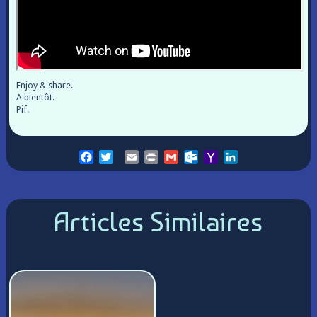
Enjoy & share.
A bientôt.
Pif.
Facebook
Twitter
Email
Print
Gmail
Outlook.com
Yahoo
LinkedIn
Mail
Articles Similaires