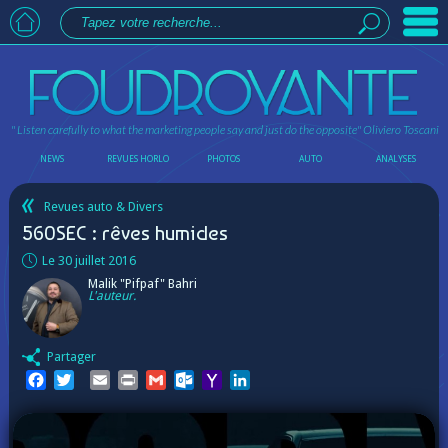
" Listen carefully to what the marketing people say and just do the opposite"
Oliviero Toscani
NEWS
REVUES HORLO
PHOTOS
AUTO
ANALYSES
Revues auto & Divers
560SEC : rêves humides
Le 30 juillet 2016
Malik "Pifpaf" Bahri
L'auteur.
Partager
Facebook
Twitter
Email
Print
Gmail
Outlook.com
Yahoo
LinkedIn
Mail