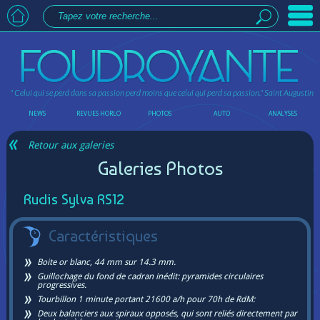
" Celui qui se perd dans sa passion perd moins que celui qui perd sa passion."
Saint Augustin
NEWS
REVUES HORLO
PHOTOS
AUTO
ANALYSES
Retour aux galeries
Galeries Photos
Rudis Sylva RS12
Caractéristiques
Boite or blanc, 44 mm sur 14.3 mm.
Guillochage du fond de cadran inédit: pyramides circulaires
progressives.
Tourbillon 1 minute portant 21600 a/h pour 70h de RdM:
Deux balanciers aux spiraux opposés, qui sont reliés directement par