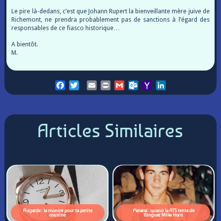
Le pire là-dedans, c’est que Johann Rupert la bienveillante mère juive de
Richemont, ne prendra probablement pas de sanctions à l’égard des
responsables de ce fiasco historique…
A bientôt.
M.
Facebook
Twitter
Email
Print
Gmail
Outlook.com
Yahoo
LinkedIn
Mail
Articles Similaires
Augarde : la montre pour ta petite
Panerai : quand la RTS tente de
cousine
flinguer Mike Horn