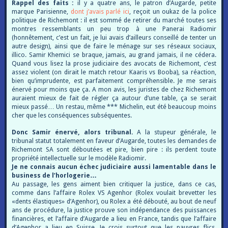
Rappel des faits :
il y a quatre ans, le patron d’Augarde, petite
marque Parisienne,
dont j’avais parlé ici
, reçoit un oukaz de la police
politique de Richemont : il est sommé de retirer du marché toutes ses
montres ressemblants un peu trop à une Panerai Radiomir
(honnêtement, c’est un fait, je lui avais d’ailleurs conseillé de tenter un
autre design), ainsi que de faire le ménage sur ses réseaux sociaux,
illico. Samir Khemici se braque, jamais, au grand jamais, il ne cédera.
Quand vous lisez la prose judiciaire des avocats de Richemont, c’est
assez violent (on dirait le match retour Kaaris vs Booba), sa réaction,
bien qu’imprudente, est parfaitement compréhensible. Je me serais
énervé pour moins que ça. A mon avis, les juristes de chez Richemont
auraient mieux de fait de régler ça autour d’une table, ça se serait
mieux passé… Un restau, même *** Michelin, eut été beaucoup moins
cher que les conséquences subséquentes.
Donc Samir énervé, alors tribunal.
A la stupeur générale, le
tribunal statut totalement en faveur d’Augarde, toutes les demandes de
Richemont SA sont déboutées et pire, bien pire : ils perdent toute
propriété intellectuelle sur le modèle Radiomir.
Je ne connais aucun échec judiciaire aussi lamentable dans le
business de l’horlogerie…
Au passage, les gens aiment bien critiquer la justice, dans ce cas,
comme dans l’affaire Rolex VS Agenhor (Rolex voulait brevetter les
«dents élastiques» d’Agenhor), ou Rolex a été débouté, au bout de neuf
ans de procédure, la justice prouve son indépendance des puissances
financières, et l’affaire d’Augarde a lieu en France, tandis que l’affaire
d’Agenhor a lieu en Suisse. Je crois surtout que les pauvres flics,