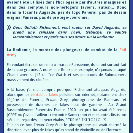
avaient été utilisés dans l’horlogerie par d’autres marques et
dans des compteurs non-horlogers (avions, autos)…
Donc
dans la tocante Augarde, pas de logo Panerai, pas de dessin
original Panerai, pas de protège-couronne.
Donc Goliath Richemont, veut rouler sur David Augarde, se
prend une caillasse dans l’oeil, trébuche, se vautre
lamentablement et perds tous ses droits sur la Radiomir.
La Radiomir, la montre des plongeurs de combat de la
Fail
Army.
En voulant écraser une micro-marque Parisienne, ils lui ont surtout fait
de la pub gratuite. A noter que Rolex par exemple, n’a jamais attaqué
Chanel avec sa J12 ou Ice Watch et ses imitations de Submariners
massivement distribuées.
A là base, j’ai mal compris pourquoi Richemont attaquait Augarde,
alors que les
véritables fakes
pullulent sur internet, notamment chez
l’égérie de Panerai, Erwan Grey, photographe de Panerais, et
possesseur de dizaines de fakes haut de gamme… Au Grand
Rassemblement Paneristis France 2020, un prix lui avait été remis
(GRPF ou j’avais d’ailleurs rencontré Samir), moi et mes potes Ristis, on
s’étaient regardés, les yeux ébahis, PTDR Mé TKI TOI LOL ??
Et bien ce bon Erwan Grey était le photographe qui avait charmé la
direction, avec plus de fakes qu’un stand de Vintimille ou de Florence.