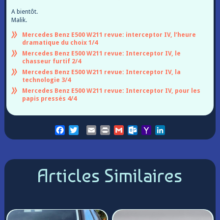
A bientôt.
Malik.
Mercedes Benz E500 W211 revue: interceptor IV, l’heure
dramatique du choix 1/4
Mercedes Benz E500 W211 revue: Interceptor IV, le
chasseur furtif 2/4
Mercedes Benz E500 W211 revue: Interceptor IV, la
technologie 3/4
Mercedes Benz E500 W211 revue: Interceptor IV, pour les
papis pressés 4/4
Facebook
Twitter
Email
Print
Gmail
Outlook.com
Yahoo
LinkedIn
Mail
Articles Similaires