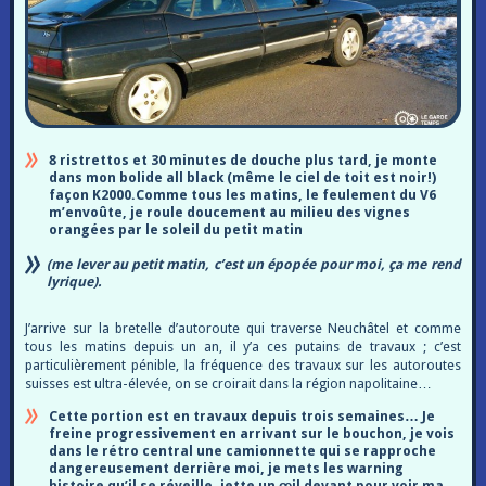
8 ristrettos et 30 minutes de douche plus tard, je monte
dans mon bolide all black (même le ciel de toit est noir!)
façon K2000.Comme tous les matins, le feulement du V6
m’envoûte, je roule doucement au milieu des vignes
orangées par le soleil du petit matin
(me lever au petit matin, c’est un épopée pour moi, ça me rend
lyrique).
J’arrive sur la bretelle d’autoroute qui traverse Neuchâtel et comme
tous les matins depuis un an, il y’a ces putains de travaux ; c’est
particulièrement pénible, la fréquence des travaux sur les autoroutes
suisses est ultra-élevée, on se croirait dans la région napolitaine…
Cette portion est en travaux depuis trois semaines… Je
freine progressivement en arrivant sur le bouchon, je vois
dans le rétro central une camionnette qui se rapproche
dangereusement derrière moi, je mets les warning
histoire qu’il se réveille, jette un œil devant pour voir ma