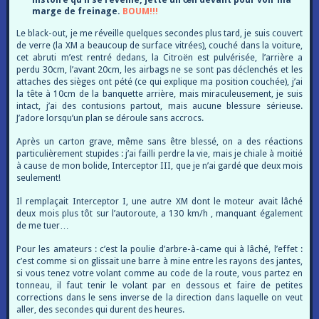
marge de freinage.
BOUM!!!
Le black-out, je me réveille quelques secondes plus tard, je suis couvert
de verre (la XM a beaucoup de surface vitrées), couché dans la voiture,
cet abruti m’est rentré dedans, la Citroën est pulvérisée, l’arrière a
perdu 30cm, l’avant 20cm, les airbags ne se sont pas déclenchés et les
attaches des sièges ont pété (ce qui explique ma position couchée), j’ai
la tête à 10cm de la banquette arrière, mais miraculeusement, je suis
intact, j’ai des contusions partout, mais aucune blessure sérieuse.
J’adore lorsqu’un plan se déroule sans accrocs.
Après un carton grave, même sans être blessé, on a des réactions
particulièrement stupides : j’ai failli perdre la vie, mais je chiale à moitié
à cause de mon bolide, Interceptor III, que je n’ai gardé que deux mois
seulement!
Il remplaçait Interceptor I, une autre XM dont le moteur avait lâché
deux mois plus tôt sur l’autoroute, a 130 km/h , manquant également
de me tuer…
Pour les amateurs : c’est la poulie d’arbre-à-came qui à lâché, l’effet :
c’est comme si on glissait une barre à mine entre les rayons des jantes,
si vous tenez votre volant comme au code de la route, vous partez en
tonneau, il faut tenir le volant par en dessous et faire de petites
corrections dans le sens inverse de la direction dans laquelle on veut
aller, des secondes qui durent des heures.