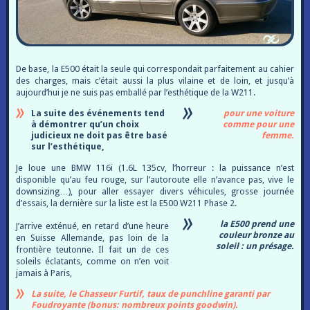
De base, la E500 était la seule qui correspondait parfaitement au cahier
des charges, mais c’était aussi la plus vilaine et de loin, et jusqu’à
aujourd’hui je ne suis pas emballé par l’esthétique de la W211.
La suite des événements tend
pour une voiture
à démontrer qu’un choix
comme pour une
judicieux ne doit pas être basé
femme.
sur l’esthétique,
Je loue une BMW 116i (1.6L 135cv, l’horreur : la puissance n’est
disponible qu’au feu rouge, sur l’autoroute elle n’avance pas, vive le
downsizing…), pour aller essayer divers véhicules, grosse journée
d’essais, la dernière sur la liste est la E500 W211 Phase 2.
la E500 prend une
J’arrive exténué, en retard d’une heure
couleur bronze au
en Suisse Allemande, pas loin de la
soleil : un présage.
frontière teutonne. Il fait un de ces
soleils éclatants, comme on n’en voit
jamais à Paris,
La suite, le Chasseur Furtif, taux de punchline garanti par
Foudroyante (bonus: nombreux points goodwin).