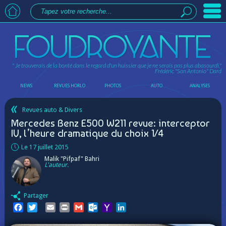
" Je trouverais de la bonté dans le regard d'un huissier que je ne serais pas plus abasourdi."
Frédéric "San Antonio" Dard
NEWS
REVUES HORLO
PHOTOS
AUTO
ANALYSES
Revues auto & Divers
Mercedes Benz E500 W211 revue: interceptor
IV, l’heure dramatique du choix 1/4
Le 17 juillet 2015
Malik "Pifpaf" Bahri
L'auteur.
Partager
Facebook
Twitter
Email
Print
Gmail
Outlook.com
Yahoo
LinkedIn
Mail