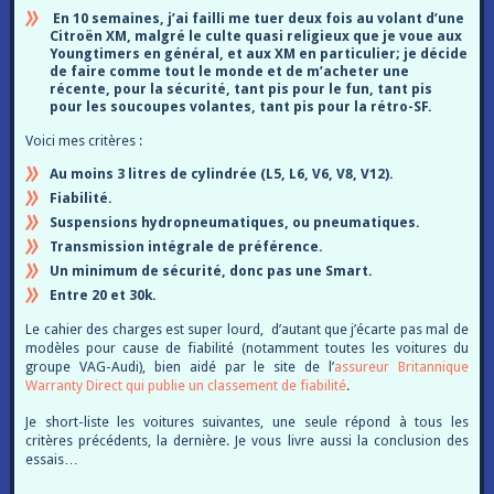
En 10 semaines, j’ai failli me tuer deux fois au volant d’une
Citroën XM, malgré le culte quasi religieux que je voue aux
Youngtimers en général, et aux XM en particulier; je décide
de faire comme tout le monde et de m’acheter une
récente, pour la sécurité, tant pis pour le fun, tant pis
pour les soucoupes volantes, tant pis pour la rétro-SF.
Voici mes critères :
Au moins 3 litres de cylindrée (L5, L6, V6, V8, V12).
Fiabilité.
Suspensions hydropneumatiques, ou pneumatiques.
Transmission intégrale de préférence.
Un minimum de sécurité, donc pas une Smart.
Entre 20 et 30k.
Le cahier des charges est super lourd, d’autant que j’écarte pas mal de
modèles pour cause de fiabilité (notamment toutes les voitures du
groupe VAG-Audi), bien aidé par le site de l’
assureur Britannique
Warranty Direct qui publie un classement de fiabilité
.
Je short-liste les voitures suivantes, une seule répond à tous les
critères précédents, la dernière. Je vous livre aussi la conclusion des
essais…