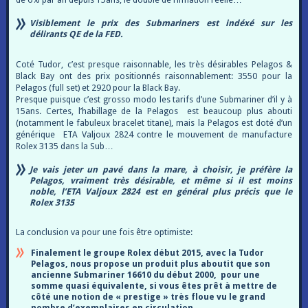
Visiblement le prix des Submariners est indéxé sur les
délirants QE de la FED.
Coté Tudor, c’est presque raisonnable, les très désirables Pelagos &
Black Bay ont des prix positionnés raisonnablement: 3550 pour la
Pelagos (full set) et 2920 pour la Black Bay.
Presque puisque c’est grosso modo les tarifs d’une Submariner d’il y à
15ans. Certes, l’habillage de la Pelagos est beaucoup plus abouti
(notamment le fabuleux bracelet titane), mais la Pelagos est doté d’un
générique ETA Valjoux 2824 contre le mouvement de manufacture
Rolex 3135 dans la Sub…
Je vais jeter un pavé dans la mare, à choisir, je préfère la
Pelagos, vraiment très désirable, et même si il est moins
noble, l’ETA Valjoux 2824 est en général plus précis que le
Rolex 3135
La conclusion va pour une fois être optimiste:
Finalement le groupe Rolex début 2015, avec la Tudor
Pelagos, nous propose un produit plus aboutit que son
ancienne Submariner 16610 du début 2000, pour une
somme quasi équivalente, si vous êtes prêt à mettre de
côté une notion de « prestige » très floue vu le grand
nombre d’exemplaires en circulation.