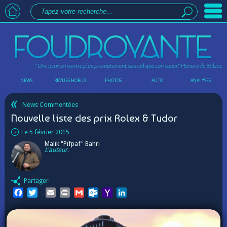
" Une femme montre plus promptement son cul que son coeur."
Honoré de Balzac
NEWS
REVUES HORLO
PHOTOS
AUTO
ANALYSES
News Commentées
Nouvelle liste des prix Rolex & Tudor
Le 5 février 2015
Malik "Pifpaf" Bahri
L'auteur.
Partager
Facebook
Twitter
Email
Print
Gmail
Outlook.com
Yahoo
LinkedIn
Mail