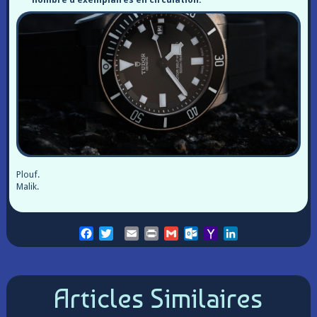
Plouf.
Malik.
Facebook
Twitter
Email
Print
Gmail
Outlook.com
Yahoo
LinkedIn
Mail
Articles Similaires