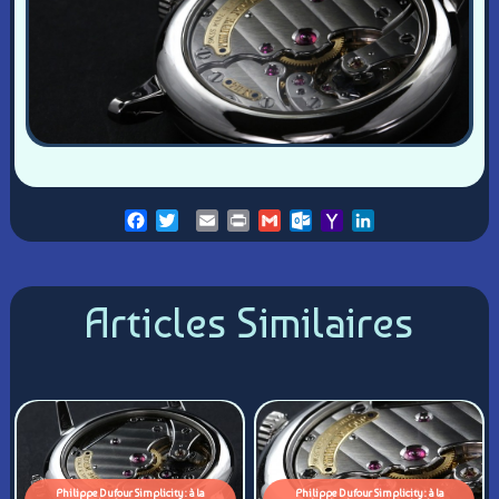
Facebook
Twitter
Email
Print
Gmail
Outlook.com
Yahoo
LinkedIn
Mail
Articles Similaires
Philippe Dufour Simplicity : à la
Philippe Dufour Simplicity : à la