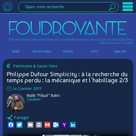
" Ma mission est de tuer le temps et la sienne de me tuer à son tour. On est tout à fait l'aise
entre assassins."
Cioran
NEWS
REVUES HORLO
PHOTOS
AUTO
ANALYSES
Patrimoine & Savoir-faire
Philippe Dufour Simplicity : à la recherche du
temps perdu : la mécanique et l’habillage 2/3
Le 2 janvier 2015
Malik "Pifpaf" Bahri
L'auteur.
Partager
Facebook
Twitter
Email
Print
Gmail
Outlook.com
Yahoo
LinkedIn
Mail