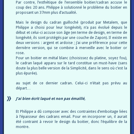
Par contre, l’esthétique de l’ensemble boitier/cadran accuse le
coup des 20 ans. Philippe à solutionné le problème du boitier en
proposant un 37mm plus d’actualité.
Mais le design du cadran guilloché (produit par Metalem, que
Philippe a choisi pour leur longévité), n’a pas évolué depuis le
début et celui-ci accuse son âge (en terme de design, en terme de
longévité, ils sont protégés par une couche de Zapon). Il existe en
deux versions : argent et ardoise ; j’ai une préférence pour cette
dernière version, qui se combine à merveille avec le boitier or
rose.
Pour un boitier en métal blanc (choisissez du platine, soyez fou),
le cadran laqué apparu sur le tard constitue un must-have (sans
doute la plus belle version de la Simplicité, dans le sens où c’est la
plus épurée).
au sujet de ce dernier cadran. Celui-ci n’était pas prévu au
départ…
J’ai bien écrit laqué et non pas émaillé,
Et Philippe a dû composer avec des contraintes d’emboitage liées
à l’épaisseur des cadrans email. Pour en incorporer un, il aurait
été contraint à revoir le design du boitier, donc l’équilibre de la
montre.