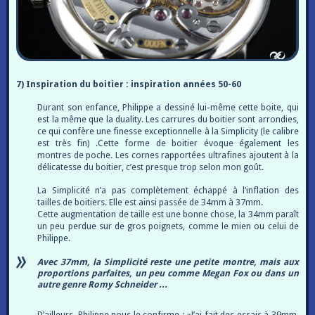
7) Inspiration du boitier : inspiration années 50-60
Durant son enfance, Philippe a dessiné lui-même cette boite, qui
est la même que la duality. Les carrures du boitier sont arrondies,
ce qui confère une finesse exceptionnelle à la Simplicity (le calibre
est très fin) .Cette forme de boitier évoque également les
montres de poche. Les cornes rapportées ultrafines ajoutent à la
délicatesse du boitier, c’est presque trop selon mon goût.
La Simplicité n’a pas complètement échappé à l’inflation des
tailles de boitiers. Elle est ainsi passée de 34mm à 37mm.
Cette augmentation de taille est une bonne chose, la 34mm paraît
un peu perdue sur de gros poignets, comme le mien ou celui de
Philippe.
Avec 37mm, la Simplicité reste une petite montre, mais aux
proportions parfaites, un peu comme Megan Fox ou dans un
autre genre Romy Schneider …
D’ailleurs, Philippe nous le confirme : «J’ai fait des essais à 39mm,