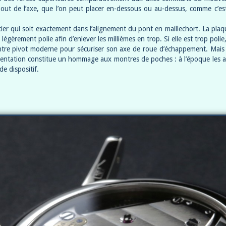
 bout de l’axe, que l’on peut placer en-dessous ou au-dessus, comme c’est
acier qui soit exactement dans l’alignement du pont en maillechort. La pla
s légèrement polie afin d’enlever les millièmes en trop. Si elle est trop pol
ontre pivot moderne pour sécuriser son axe de roue d’échappement. Mais i
ésentation constitue un hommage aux montres de poches : à l’époque les an
e dispositif.