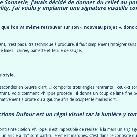
 Sonnerie, j’avais décidé de donner du relief au pon
ity, j’ai voulu y implanter une signature visuelle c
 que l’on va même retrouver sur son « nouveau projet », donc 
t, n’est pas ultra technique à produire, il faut simplement l’intégrer sans
e limes : carrée, barrette et feuille de sauge.
 style.
ondes en œuvre d’art. Il comporte trois angles rentrants ; ceux-ci sont
ntrant, voici comment Philippe procède : il donne un coup de lime fine p
ernativement à droite ou à gauche afin de sculpter le maillechort.
ions Dufour est un régal visuel car la lumière y t
e contrainte : selon Philippe, il est impossible de réaliser à la main un ang
ur un angle à 45° sont particulièrement marqués. C’est dans ce contexte qu