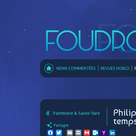
NEWS COMMENTÉES
REVUES HORLO
Phili
Patrimoine & Savoir-faire
temps
Partager
Facebook
Twitter
Email
Print
Gmail
Outlook.com
Yahoo
LinkedIn