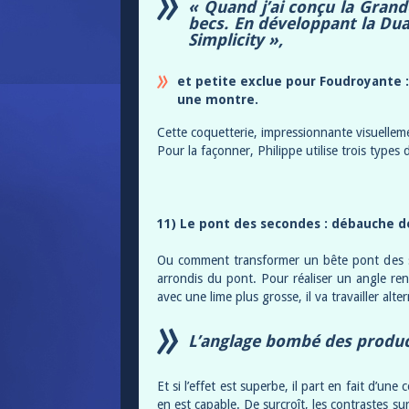
« Quand j’ai conçu la Grande
becs. En développant la Dual
Simplicity »,
et petite exclue pour Foudroyante :
une montre.
Cette coquetterie, impressionnante visuellemen
Pour la façonner, Philippe utilise trois types d
11) Le pont des secondes : débauche de
Ou comment transformer un bête pont des sec
arrondis du pont. Pour réaliser un angle re
avec une lime plus grosse, il va travailler alt
L’anglage bombé des product
Et si l’effet est superbe, il part en fait d’un
en est capable. De surcroît, les contrastes s