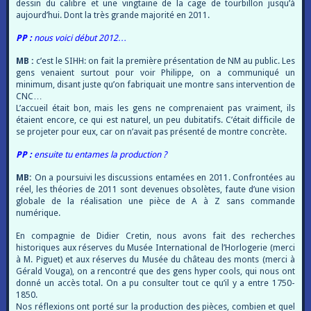
dessin du calibre et une vingtaine de la cage de tourbillon jusqu’à
aujourd’hui. Dont la très grande majorité en 2011.
PP :
nous voici début 2012…
MB :
c’est le SIHH: on fait la première présentation de NM au public. Les
gens venaient surtout pour voir Philippe, on a communiqué un
minimum, disant juste qu’on fabriquait une montre sans intervention de
CNC…
L’accueil était bon, mais les gens ne comprenaient pas vraiment, ils
étaient encore, ce qui est naturel, un peu dubitatifs. C’était difficile de
se projeter pour eux, car on n’avait pas présenté de montre concrète.
PP :
ensuite tu entames la production ?
MB:
On a poursuivi les discussions entamées en 2011. Confrontées au
réel, les théories de 2011 sont devenues obsolètes, faute d’une vision
globale de la réalisation une pièce de A à Z sans commande
numérique.
En compagnie de Didier Cretin, nous avons fait des recherches
historiques aux réserves du Musée International de l’Horlogerie (merci
à M. Piguet) et aux réserves du Musée du château des monts (merci à
Gérald Vouga), on a rencontré que des gens hyper cools, qui nous ont
donné un accès total. On a pu consulter tout ce qu’il y a entre 1750-
1850.
Nos réflexions ont porté sur la production des pièces, combien et quel