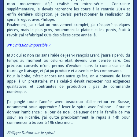
mon mouvement déjà réalisé en micro-série… Contrainte
supplémentaire, je devais reprendre les cours à la rentrée 2014 et
enfin dernière obligation, je devais perfectionner la réalisation du
spiral Breguet avec Philippe.
Finalement, j’ai refait un mouvement complet, j’ai récupéré quelques
pièces, mais le plus gros, notamment la platine et les ponts, était à
revoir. J’ai refabriqué 60% des pièces cette année là.
PP :
mission impossible ?
MB :
oui et non car sans l’aide de Jean-François Erard, j’aurais perdu du
temps au moment où celui-ci était devenu une denrée rare. Ces
précieux conseils m’ont permis d’évoluer dans la connaissance du
tournage fraisage, et j’ai pu produire et assembler les composants.
Pour la boite, c’était encore une autre galère, on a convenu de faire
appel à un prestataire, mais celui-ci devait respecter nos exigences
qualitatives et contraintes de production : pas de commande
numérique.
J’ai jonglé toute l’année, avec beaucoup d’aller-retour en Suisse,
notamment pour apprendre à lever le spiral avec Philippe… Pour te
donner l’ambiance : le jour de noël, déjeuner dans la famille de ma
sœur en Picardie, j’ai quitté précipitamment le repas à 14h pour
commencer à bosser à 19h chez moi…
Philippe Dufour sur le spiral