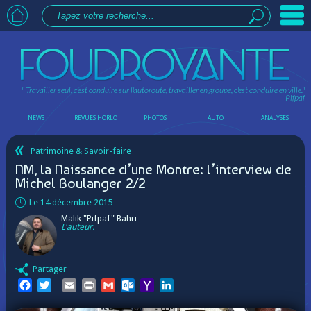
" Travailler seul, c'est conduire sur l'autoroute, travailler en groupe, c'est conduire en ville."
Pifpaf
NEWS
REVUES HORLO
PHOTOS
AUTO
ANALYSES
Patrimoine & Savoir-faire
NM, la Naissance d’une Montre: l’interview de
Michel Boulanger 2/2
Le 14 décembre 2015
Malik "Pifpaf" Bahri
L'auteur.
Partager
Facebook
Twitter
Email
Print
Gmail
Outlook.com
Yahoo
LinkedIn
Mail