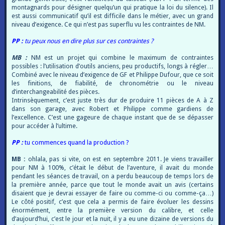
montagnards pour désigner quelqu’un qui pratique la loi du silence). Il
est aussi communicatif qu’il est difficile dans le métier, avec un grand
niveau d’exigence. Ce qui n’est pas superflu vu les contraintes de NM.
PP :
tu peux nous en dire plus sur ces contraintes ?
MB :
NM est un projet qui combine le maximum de contraintes
possibles : l’utilisation d’outils anciens, peu productifs, longs à régler…
Combiné avec le niveau d’exigence de GF et Philippe Dufour, que ce soit
les finitions, de fiabilité, de chronométrie ou le niveau
d’interchangeabilité des pièces.
Intrinsèquement, c’est juste très dur de produire 11 pièces de A à Z
dans son garage, avec Robert et Philippe comme gardiens de
l’excellence. C’est une gageure de chaque instant que de se dépasser
pour accéder à l’ultime.
PP :
tu commences quand la production ?
MB :
ohlala, pas si vite, on est en septembre 2011. Je viens travailler
pour NM à 100%, c’était le début de l’aventure, il avait du monde
pendant les séances de travail, on a perdu beaucoup de temps lors de
la première année, parce que tout le monde avait un avis (certains
disaient que je devrai essayer de faire ou comme-ci ou comme-ça…)
Le côté positif, c’est que cela a permis de faire évoluer les dessins
énormément, entre la première version du calibre, et celle
d’aujourd’hui, c’est le jour et la nuit, il y a eu une dizaine de versions du