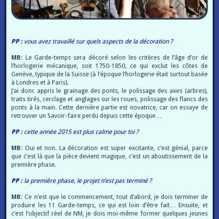
PP :
vous avez travaillé sur quels aspects de la décoration ?
MB:
Le Garde-temps sera décoré selon les critères de l’âge d’or de
l’horlogerie mécanique, soit 1750-1850, ce qui exclut les côtes de
Genève, typique de la Suisse (à l’époque l’horlogerie était surtout basée
à Londres et à Paris).
J’ai donc appris le grainage des ponts, le polissage des axes (arbres),
traits tirés, cerclage et anglages sur les roues, polissage des flancs des
ponts à la main. Cette dernière partie est novatrice, car on essaye de
retrouver un Savoir-faire perdu depuis cette époque…
PP :
cette année 2015 est plus calme pour toi ?
MB:
Oui et non. La décoration est super excitante, c’est génial, parce
que c’est là que la pièce devient magique, c’est un aboutissement de la
première phase.
PP :
la première phase, le projet n’est pas terminé ?
MB:
Ce n’est que le commencement, tout d’abord, je dois terminer de
produire les 11 Garde-temps, ce qui est loin d’être fait… Ensuite, et
c’est l’objectif réel de NM, je dois moi-même former quelques jeunes