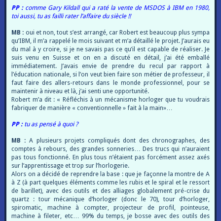
PP :
comme Gary Kildall qui a raté la vente de MSDOS à IBM en 1980,
toi aussi, tu as failli rater l’affaire du siècle !!
MB :
oui et non, tout s’est arrangé, car Robert est beaucoup plus sympa
qu’IBM, il m’a rappelé le mois suivant et m’a détaillé le projet. J’aurais eu
du mal à y croire, si je ne savais pas ce qu’il est capable de réaliser. Je
suis venu en Suisse et on en a discuté en détail, j’ai été emballé
immédiatement. J’avais envie de prendre du recul par rapport à
l’éducation nationale, si l’on veut bien faire son métier de professeur, il
faut faire des allers-retours dans le monde professionnel, pour se
maintenir à niveau et là, j’ai senti une opportunité.
Robert m’a dit : « Réfléchis à un mécanisme horloger que tu voudrais
fabriquer de manière « conventionnelle » fait à la main»…
PP :
tu as pensé à quoi ?
MB :
A plusieurs projets compliqués dont des chronographes, des
comptes à rebours, des grandes sonneries… Des trucs qui n’auraient
pas tous fonctionné. En plus tous n’étaient pas forcément assez axés
sur l’apprentissage et trop sur l’horlogerie.
Alors on a décidé de reprendre la base : que je façonne la montre de A
à Z (à part quelques éléments comme les rubis et le spiral et le ressort
de barillet), avec des outils et des alliages globalement pré-crise du
quartz : tour mécanique d’horloger (donc le 70), tour d’horloger,
spiromatic, machine à compter, projecteur de profil, pointeuse,
machine à fileter, etc… 99% du temps, je bosse avec des outils des