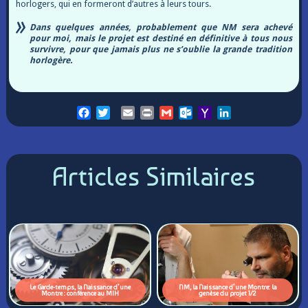
horlogers, qui en formeront d’autres à leurs tours.
Dans quelques années, probablement que NM sera achevé
pour moi, mais le projet est destiné en définitive à tous nous
survivre, pour que jamais plus ne s’oublie la grande tradition
horlogère.
Facebook
Twitter
Email
Print
Gmail
Outlook.com
Yahoo
LinkedIn
Mail
Articles Similaires
Le Garde-temps, la Naissance d’une
NM, la Naissance d’une Montre: la
Montre : conférence au MIH
genèse du projet 1/2