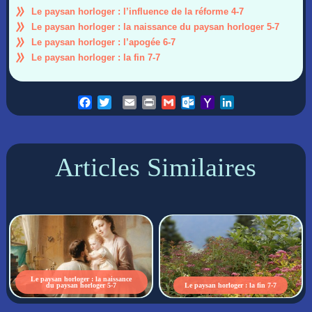
Le paysan horloger : l’influence de la réforme 4-7
Le paysan horloger : la naissance du paysan horloger 5-7
Le paysan horloger : l’apogée 6-7
Le paysan horloger : la fin 7-7
Facebook
Twitter
Email
Print
Gmail
Outlook.com
Yahoo
LinkedIn
Mail
Articles Similaires
Le paysan horloger : la naissance
du paysan horloger 5-7
Le paysan horloger : la fin 7-7