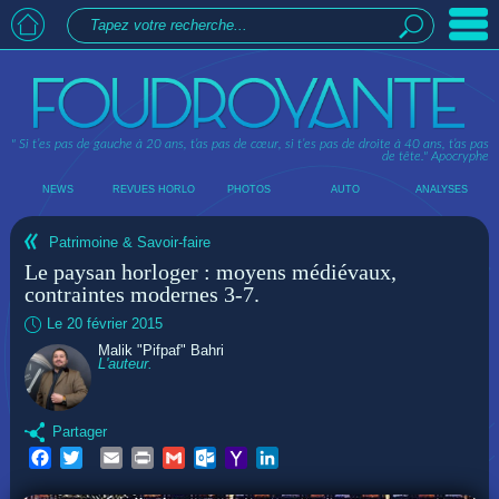
" Si t’es pas de gauche à 20 ans, t’as pas de cœur, si t’es pas de droite à 40 ans, t’as pas
de tête."
Apocryphe
NEWS
REVUES HORLO
PHOTOS
AUTO
ANALYSES
Patrimoine & Savoir-faire
Le paysan horloger : moyens médiévaux,
contraintes modernes 3-7.
Le 20 février 2015
Malik "Pifpaf" Bahri
L'auteur.
Partager
Facebook
Twitter
Email
Print
Gmail
Outlook.com
Yahoo
LinkedIn
Mail